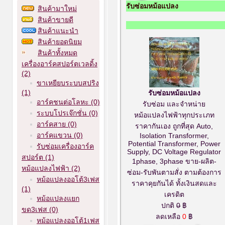
รับซ่อมหม้อแปลง
สินค้ามาใหม่
สินค้าขายดี
สินค้าแนะนำ
สินค้ายอดนิยม
สินค้าทั้งหมด
เครื่องอาร์คสปอร์ตเวลดิ้ง
(2)
ขาเหยียบระบบสปริง
(1)
รับซ่อมหม้อแปลง
อาร์คชนต่อโลหะ (0)
รับซ่อม และจำหน่าย
ระบบโปรเจ๊กชั่น (0)
หม้อแปลงไฟฟ้าทุกประเภท
อาร์คสาย (0)
ราคากันเอง ถูกที่สุด Auto,
อาร์คแขวน (0)
Isolation Transformer,
Potential Transformer, Power
รับซ่อมเครื่องอาร์ค
Supply, DC Voltage Regulator
สปอร์ต (1)
1phase, 3phase ขาย-ผลิต-
หม้อแปลงไฟฟ้า (2)
ซ่อม-รับพันตามสั่ง ตามต้องการ
หม้อแปลงออโต้3เฟส
ราคาคุยกันได้ ทั้งเงินสดและ
(1)
เครดิต
หม้อแปลงแยก
ปกติ
0
฿
ขด3เฟส (0)
ลดเหลือ
0
฿
หม้อแปลงออโต้1เฟส