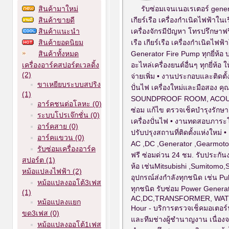
สินค้ามาใหม่
รับซ่อมเจนเนอเรเตอร์ gener
สินค้าขายดี
เกียร์เรือ เครื่องกำเนิดไฟฟ้าใน
สินค้าแนะนำ
เครื่องจักรมีปัญหา โทรปรึกษาฟ
สินค้ายอดนิยม
เรือ เกียร์เรือ เครื่องกำเนิดไฟ
สินค้าทั้งหมด
Generator Fire Pump ทุกยี่ห้อ บ
เครื่องอาร์คสปอร์ตเวลดิ้ง
อะไหล่เครื่องยนต์อื่นๆ ทุกยี่ห้อ 
(2)
จ่ายเพิ่ม • งานประกอบและติดตั
ขาเหยียบระบบสปริง
ปั่นไฟ เครื่องใหม่และมือสอง ค
(1)
SOUNDPROOF ROOM, ACOUS
อาร์คชนต่อโลหะ (0)
ซ่อม แก้ไข ตรวจเช็คบำรุงรักษ
ระบบโปรเจ๊กชั่น (0)
เครื่องปั่นไฟ • งานทดสอบภา
อาร์คสาย (0)
ปรับปรุงสถานที่ติดตั้งแห่งใหม
อาร์คแขวน (0)
AC ,DC ,Generator ,Gearmotor,
รับซ่อมเครื่องอาร์ค
ฟรี ซ่อมด่วน 24 ชม. รับประกัน
สปอร์ต (1)
ห้อ เช่นMitsubishi ,Sumitomo
หม้อแปลงไฟฟ้า (2)
อุปกรณ์ส่งกำลังทุกชนิด เช่น Pull
หม้อแปลงออโต้3เฟส
ทุกชนิด รับซ่อม Power Generato
(1)
AC,DC,TRANSFORMER, WATER 
หม้อแปลงแยก
Hour - บริการตรวจเช็คมอเตอร์ฟร
ขด3เฟส (0)
และทีมช่างผู้ชำนาญงาน เนื่องจา
หม้อแปลงออโต้1เฟส