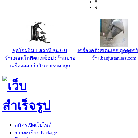
8
9
ชุดโฮมยิม 1 สถานี รุ่น 691
เครื่องครัวสเตนเลส ฮูดดูดคว
ร้านคอนโดฟิตเนสช็อป : ร้านขาย
ร้านbanjustanless.com
เครื่องออกกำลังกายราคาถูก
สมัครเปิดเว็บไซต์
รายละเอียด Package