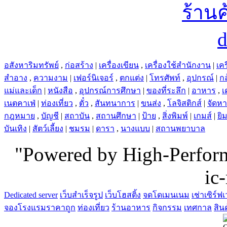
อสังหาริมทรัพย์
,
ก่อสร้าง
|
เครื่องเขียน
,
เครื่องใช้สำนักงาน
|
เคร
สำอาง
,
ความงาม
|
เฟอร์นิเจอร์
,
ตกแต่ง
|
โทรศัพท์
,
อุปกรณ์
|
ก
แม่และเด็ก
|
หนังสือ
,
อุปกรณ์การศึกษา
|
ของที่ระลึก
|
อาหาร
,
เ
เนตคาเฟ่
|
ท่องเที่ยว
,
ตั๋ว
,
สันทนาการ
|
ขนส่ง
,
โลจิสติกส์
|
จัดห
กฎหมาย
,
บัญชี
|
สถาบัน
,
สถานศึกษา
|
ป้าย
,
สิ่งพิมพ์
|
เกมส์
|
ยิ
บันเทิง
|
สัตว์เลี้ยง
|
ชมรม
|
ดารา
,
นางแบบ
|
สถานพยาบาล
"Powered by High-Perfo
ic
Dedicated server
เว็บสำเร็จรูป
เว็บโฮสติ้ง
จดโดเมนเนม
เช่าเซิร์ฟเ
จองโรงแรมราคาถูก
ท่องเที่ยว
ร้านอาหาร
กิจกรรม
เทศกาล
สิน