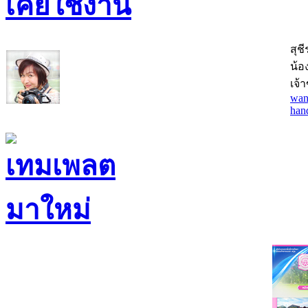
สุช
น้อง
เจ้
wan
han