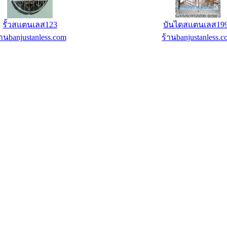
มยางแบบเหลี่ยม ขนาด 25 กก.
แผ่นน้ำหนักหุ้มยางรู 2 นิ้ว O
ตเนสช็อป : ร้านขายเครื่องออก
ร้านคอนโดฟิตเนสช็อป : ร้าน
กำลังกายราคาถูก
กำลังกายราคาถู