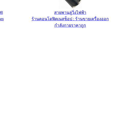
P ขนาด 15 กก.
ประตูไม้แดงบานซ้อน
ขายเครื่องออก
ร้านbanjustanless.com
ก